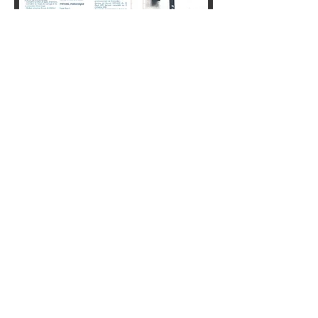
Formations en Photographie p
our agents
immobilier :
- Prise de vues Intérieur
- Prise de vues Extérieur
- Traitement de l'image
Formations en Photographie pour
photographes :
- Passer au mode manuel
- Reportage photo en Intérieur
- Reportage photo en Extérieur